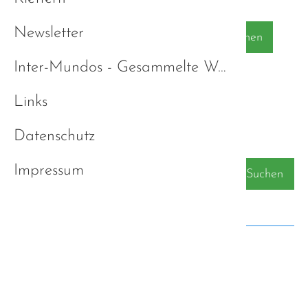
Newsletter
Suchen
Inter-Mundos - Gesammelte Werke
finde alle Wörter
Links
finde irgendein Wort
Datenschutz
Impressum
Suchen
Kategorien
Alle Kategorien
Autismus-Strategie Bayern
Diagnose