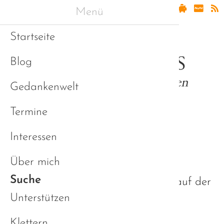
Menü
Startseite
Blog
Gedankenwelt
Termine
Interessen
Suchmaschine
Über mich
Suche
Suche nach bestimmten Begriffen auf der
Unterstützen
Website
Klettern