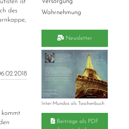
Versorgung
tisten ist
ch des
Wahrnehmung
Tarnkappe,
Newsletter
6.02.2018
Inter-Mundos als Taschenbuch
ie kommt
Beiträge als PDF
 den