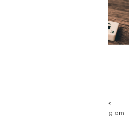
Vorabinformationen zum
Fachtag der Hanns-Seidel-
Stiftung
Diese Information richtet sich
hauptsächlich an die Teilnehmer des
Fachtages der Hanns-Seidel-Stiftung am
kommenden Dienstag.