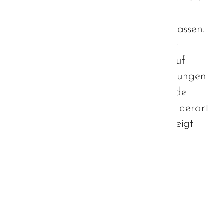
weitere Impulse in die weitere
Strategieentwicklung einfließen zu lassen.
Umso gespannter waren daher alle
Beteiligten, wie die Öffentlichkeit auf
unsere bisher erarbeiteten Empfehlungen
reagieren würde. Aus diesem Grunde
freut es mich außerordentlich, dass derart
viel Interesse an unserer Arbeit gezeigt
wurde und die Gespräche und
Diskussionen durchweg konstruktiv
verliefen.
Weiterlesen …