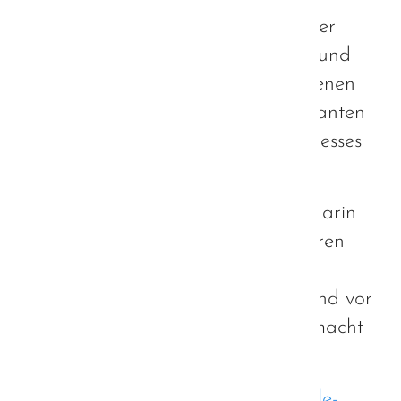
Im nachfolgendem Gespräch mit der
Ministerin konnten wir uns intensiv und
auf Augenhöhe über den vergangenen
Projektverlauf, sowie die noch geplanten
Teile des Strategieentwicklungsprozesses
austauschen.
Dieses Gespräch hat mich wieder darin
bekräftigt, dass unser Projekt in "ihren
Händen" gut aufgehoben ist. Frau
Schreyer ist eine beeindruckende und vor
allem authentische Frau und dies macht
mich durchaus hoffen.
https://www.stmas.bayern.de/aktuelle-