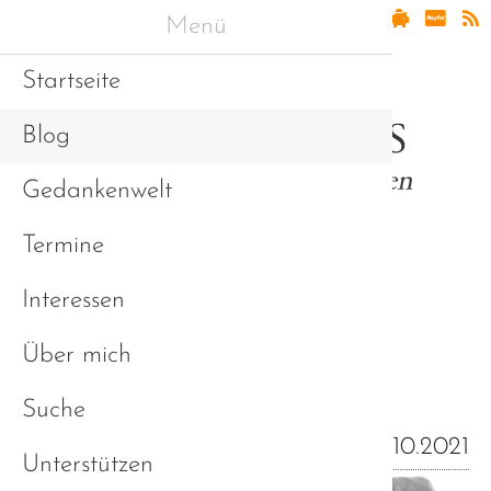
Menü
Startseite
Blog
Gedankenwelt
Termine
Interessen
Erfahrungen und
Über mich
Sichtweisen (Blog)
Suche
11.10.2021
Unterstützen