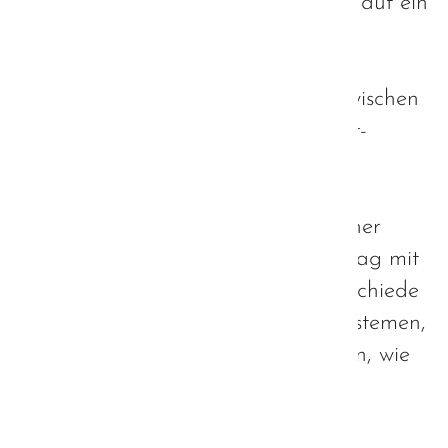
dar, die Aufklärung über Autismus auf ein
stabiles Fundament zu stellen.
Meine eigene Stärke liegt darin, zwischen
den Welten von Autisten und Nicht-
Autisten zu vermitteln und als
Dolmetscher zu fungieren. Meine
Erfahrungen mit dem Betreiben einer
Website möchte ich in diesem Beitrag mit
euch teilen und kurz auf die Unterschiede
zwischen Content-Management-Systemen,
wie z.B. Contao oder Blog-Systemen, wie
z.B. Wordpress eingehen.
Weiterlesen …