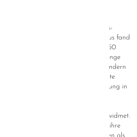
Fachtag der Hanns-Seidel-
Stiftung - ein Rückblick
Der diesjährige Fachtag der Hanns-
Seidel-Stiftung zum Thema Autismus fand
am 19. November statt. Mit über 350
Teilnehmern war dieser nicht nur lange
vor Anmeldeschluss ausgebucht, sondern
stellte auch wieder einmal die größte
Fachtagung der Hanns-Seidel-Stiftung in
diesem Jahr dar. Das Thema des
Fachtages war heuer völlig der
bayerischen Autismus-Strategie gewidmet.
Alle Teilnehmer waren eingeladen, ihre
persönlichen Anliegen und Ansichten als