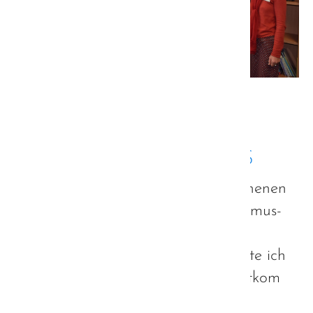
Quelle: StMAS
Autismus-Strategie -
Pressemitteilung des StMAS
Zusammen mit meinen lieb gewonnenen
Kollegen aus der bayerischen Autismus-
Strategie und der bayerischen
Sozialministerin Frau Schreyer durfte ich
heute einer Führung durch das Autkom
Oberbayern beiwohnen.