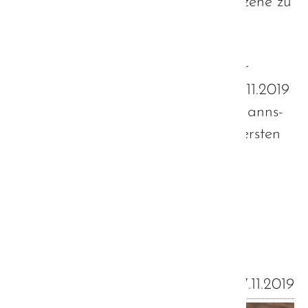
zu Gast, um mit mir eine Einkaufsszene zu
drehen und die damit verbundene
Reizüberflutung von Autisten zu
visualisieren.Ausgestrahlt wurde der
Beitrag in der Abendschau vom 19.11.2019
- also pünktlich zum Fachtag der Hanns-
Seidel-Stiftung, auf dem auch die ersten
Ergebnisse der Autismus-Strategie
veröffentlicht wurden.
Weiterlesen …
17.11.2019