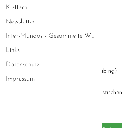
Klettern
03.09.2018, 19:00 Uhr
Newsletter
Inter-Mundos - Gesammelte Werke
Links
Landshuter Hof Straubing
Datenschutz
(
Landshuter Straße 36, 94315 Straubing
)
Impressum
Stammtisch von Eltern mit autistischen
Kindern.
Zurück