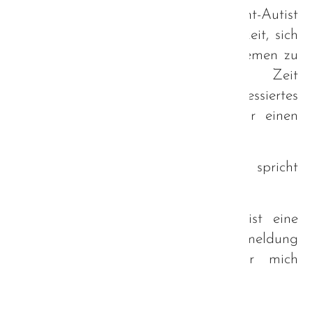
Groß und Klein - Autist und Nicht-Autist
eine gern wahrgenommene Möglichkeit, sich
ausgelassen über alle möglichen Themen zu
unterhalten und eine schöne Zeit
miteinander zu erleben. Auch interessiertes
Fachpersonal ist jederzeit gerne für einen
Austausch willkommen!
Die stetig wachsende Teilnehmerzahl spricht
hier für sich.
Aufgrund der aktuellen Situation ist eine
Teilnahme nur mit vorheriger Anmeldung
möglich. Gerne auch direkt über mich
info@inter-mundos.de
Zurück