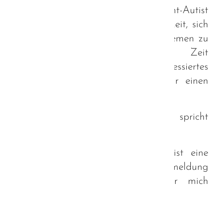
Groß und Klein - Autist und Nicht-Autist
eine gern wahrgenommene Möglichkeit, sich
ausgelassen über alle möglichen Themen zu
unterhalten und eine schöne Zeit
miteinander zu erleben. Auch interessiertes
Fachpersonal ist jederzeit gerne für einen
Austausch willkommen!
Die stetig wachsende Teilnehmerzahl spricht
hier für sich.
Aufgrund der aktuellen Situation ist eine
Teilnahme nur mit vorheriger Anmeldung
möglich. Gerne auch direkt über mich
info@inter-mundos.de
Zurück