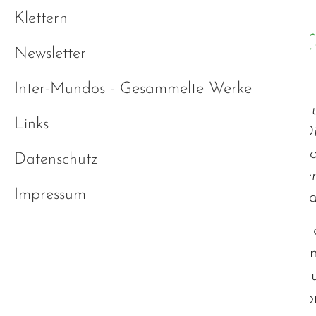
Klettern
Scheinbare Normalität 
Newsletter
Tarnkappe
Inter-Mundos - Gesammelte Werke
Viele Autisten sind nach außen hin so 
Links
leben und somit unentdeckt bleiben. Die
vermutlich sehr hoch. Gerade Frauen o
Datenschutz
sind davon betroffen. Denn sie besitze
Impressum
Entdeckung schützt. Doch diese Tarnka
Einerseits bietet uns diese Tarnkappe 
autistische Gesellschaft einzufügen. A
sind, Kompensationsarbeit zu leisten, 
bleiben. Oftmals funktioniert diese Ko