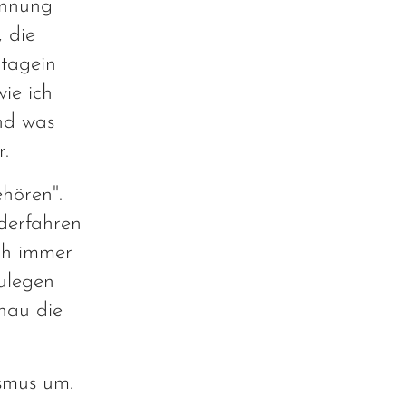
ennung
, die
 tagein
ie ich
und was
r.
hören".
iderfahren
ch immer
zulegen
nau die
ismus um.