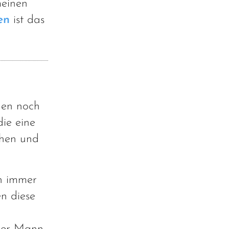
einen
en
ist das
uen noch
die eine
chen und
ch immer
en diese