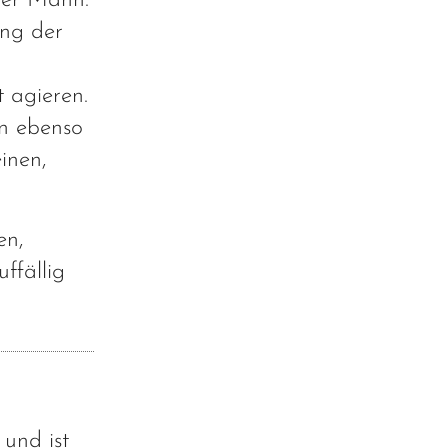
rner Mann.
ung der
t agieren.
en ebenso
inen,
en,
ffällig
und ist