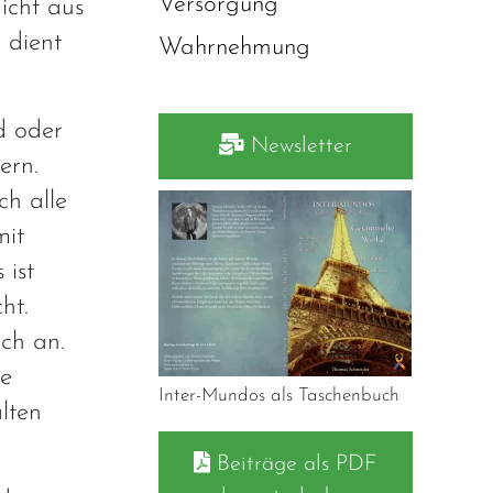
Versorgung
icht aus
 dient
Wahrnehmung
d oder
Newsletter
ern.
h alle
mit
 ist
ht.
uch an.
ge
Inter-Mundos als Taschenbuch
lten
Beiträge als PDF