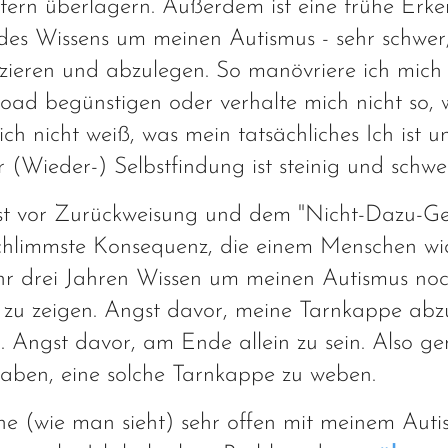
ustern überlagern. Außerdem ist eine frühe Erk
otz des Wissens um meinen Autismus - sehr schwer
izieren und abzulegen. So manövriere ich mich
load begünstigen oder verhalte mich nicht so, w
ich nicht weiß, was mein tatsächliches Ich ist 
 (Wieder-) Selbstfindung ist steinig und schwe
st vor Zurückweisung und dem "Nicht-Dazu-Ge
e schlimmste Konsequenz, die einem Menschen w
hr drei Jahren Wissen um meinen Autismus no
ag zu zeigen. Angst davor, meine Tarnkappe ab
Angst davor, am Ende allein zu sein. Also ge
aben, eine solche Tarnkappe zu weben.
gehe (wie man sieht) sehr offen mit meinem Aut