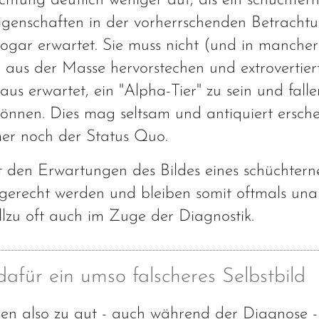
achtung deutlich weniger auf, als ein schüchte
igenschaften in der vorherrschenden Betracht
sogar erwartet. Sie muss nicht (und in mancher
t") aus der Masse hervorstechen und extrovertier
s erwartet, ein "Alpha-Tier" zu sein und fall
n können. Dies mag seltsam und antiquiert ersche
mer noch der Status Quo.
t den Erwartungen des Bildes eines schüchtern
erecht werden und bleiben somit oftmals unau
llzu oft auch im Zuge der Diagnostik.
dafür ein umso falscheres Selbstbild
n also zu gut - auch während der Diagnose - 