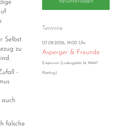
herunterladen
dige
auf
s
Termine
r Selbst
07.08.2026, 19:00 Uhr
Bezug zu
Asperger & Freunde
ind.
Emporium
(
Ludwigplatz 14, 94447
ufall -
Plattling
)
smus
t auch
h falsche