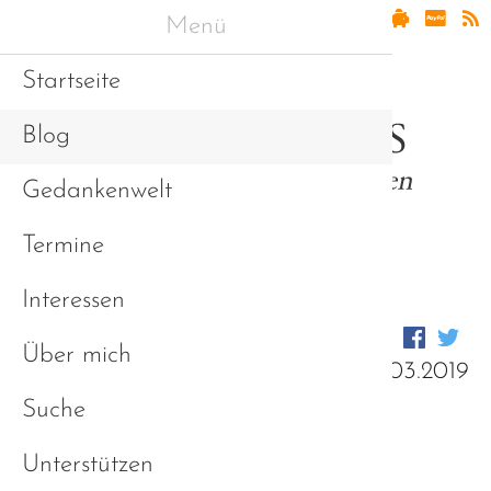
Menü
Startseite
Blog
Gedankenwelt
Termine
Interessen
Über mich
10.03.2019
Mobbing? Nicht nur ein
Suche
Problem der Anderen.
Unterstützen