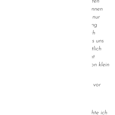
deutlich - eben solche Gepflogenheiten
sind nicht in Stein gemeißelt und können
sich auch sehr schnell ändern, wenn nur
genügend Menschen an einem Strang
ziehen. Was also hält uns auf, endlich
damit anzufangen? Denn Eines muss uns
allen klar sein - viele dieser vermeintlich
notwendigen Konventionen sind nicht
ansatzweise so wichtig, wie es uns von klein
auf eingebläut wurde.
In diesem Sinne, bleibt zuhause und vor
Allem, bleibt gesund!
P. S. allen Empfehlungen zu mehr
physischen Abstand zum Trotz, möchte ich