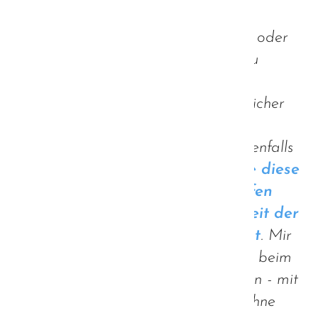
darauf hinweisen, dass damit nicht
gemeint ist, auch jeglichen Anstand oder
jegliches Gefühl des Miteinanders zu
verlieren. Viren werden nicht durch
Lächeln übertragen und ein freundlicher
Gruß, wenn man sich bei einem
Spaziergang begegnet, schadet ebenfalls
niemandem - im Gegenteil.
Gerade diese
scheinbaren Kleinigkeiten schaffen
eine Verbindung, die in dieser Zeit der
Distanz so unglaublich wichtig ist
. Mir
ist zum Beispiel vor Kurzem jemand beim
Spazierengehen entgegengekommen - mit
festem Blick gen Boden gerichtet, ohne