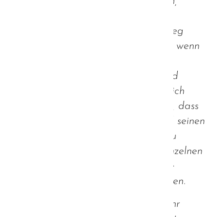
alleine seiner Wege gehen soll. Nein,
keinesfalls. Ich möchte damit zum
Ausdruck bringen, dass es schlichtweg
auch "danach" in Ordnung sein soll, wenn
jemand auf Händeschütteln oder
Umarmungen verzichten möchte und
dieser jemand nicht etwa als unhöflich
abgestempelt wird. Im Grunde also, dass
es in Ordnung ist, seinen Alltag und seinen
zwischenmenschliches Umgang so zu
gestalten, wie es wichtig für den Einzelnen
ist und nicht, wie es gesellschaftliche
Konventionen für ihn vorsehen würden.
Eines wird in dieser Zeit nämlich sehr