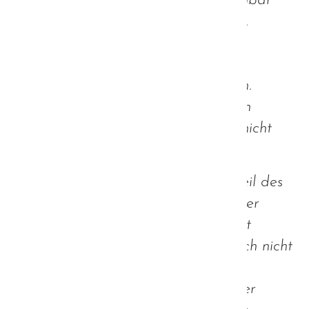
Begrüßungsriten ihre vormals scheinbar
ach so wichtige Bedeutung verloren.
Plötzlich gehört es sogar zum guten
Umgang, auf Händeschütteln und
Umarmungen gänzlich zu verzichten.
Warum war dies zuvor eigentlich ein
solches Drama, wenn dies jemand nicht
mochte?
Ich würde mir wünschen, dass ein Teil des
Geistes aus dieser Zeit auch nach der
Corona-Krise in unserer Gesellschaft
weiterleben würde. Damit möchte ich nicht
sagen, dass alle von nun an auf
Begrüßungsriten verzichten und jeder