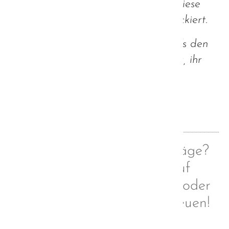
jegliche Regung oder Beachtung. Diese
Entfremdung hat mich schwer schockiert.
Bleibt's also menschlich und schenkt's den
Anderen ein Lächeln - ich bin sicher, ihr
bekommt auch eines zurück.
Zurück
Euch gefallen meine Beiträge?
Dann folgt mir doch auf
Facebook, Instagram und/oder
Tumblr. Ich würde mich freuen!