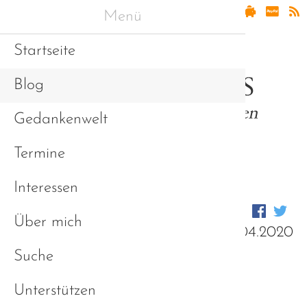
Menü
Startseite
Blog
Gedankenwelt
Termine
Interessen
Über mich
02.04.2020
Gedanken zum Welt-
Suche
Autismus-Tag 2020
Unterstützen