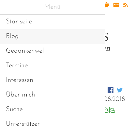
Menü
Startseite
Blog
Gedankenwelt
Termine
Interessen
Über mich
26.08.2018
Autismus ist anders, als
Suche
es scheint
Unterstützen