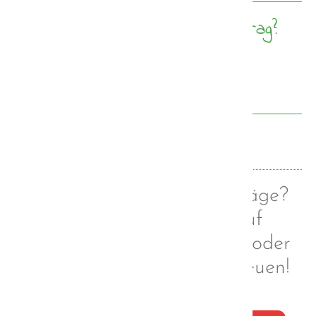
Wie gefällt euch dieser Beitrag?
4,9/5 Sterne (15 Stimmen)
Zurück
Euch gefallen meine Beiträge?
Dann folgt mir doch auf
Facebook, Instagram und/oder
Tumblr. Ich würde mich freuen!